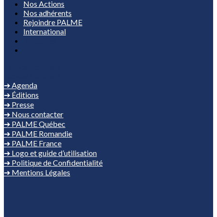
Nos Actions
Nos adhérents
Rejoindre PALME
International
Actualités
Espace Adhérent
Espace Adhérent
➔ Agenda
➔ Éditions
➔ Presse
➔ Nous contacter
➔ PALME Québec
➔ PALME Romandie
➔ PALME France
➔ Logo et guide d’utilisation
➔ Politique de Confidentialité
➔ Mentions Légales