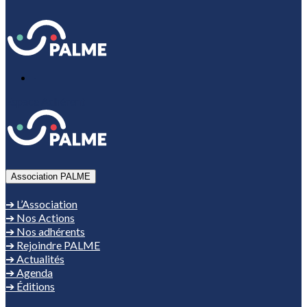
-
Espace Adhérent
Association PALME
➔ L’Association
➔ Nos Actions
➔ Nos adhérents
➔ Rejoindre PALME
➔ Actualités
➔ Agenda
➔ Éditions