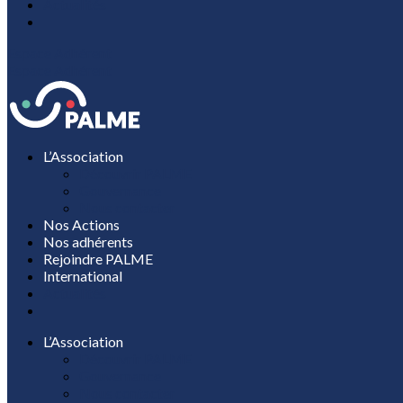
Actualités
Espace Adhérent
Espace Adhérent
L’Association
Découvrir PALME
Gouvernance
Nous contacter
Nos Actions
Nos adhérents
Rejoindre PALME
International
Actualités
L’Association
Découvrir PALME
Gouvernance
Nous contacter