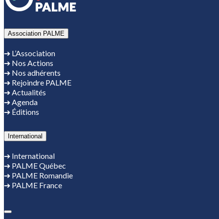
Association PALME
➔ L’Association
➔ Nos Actions
➔ Nos adhérents
➔ Rejoindre PALME
➔ Actualités
➔ Agenda
➔ Éditions
International
➔ International
➔ PALME Québec
➔ PALME Romandie
➔ PALME France