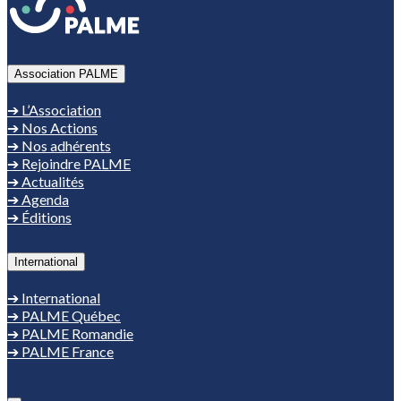
Association PALME
➔ L’Association
➔ Nos Actions
➔ Nos adhérents
➔ Rejoindre PALME
➔ Actualités
➔ Agenda
➔ Éditions
International
➔ International
➔ PALME Québec
➔ PALME Romandie
➔ PALME France