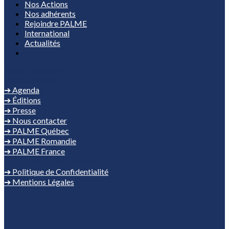
Nos Actions
Nos adhérents
Rejoindre PALME
International
Actualités
Espace Adhérent
Espace Adhérent
➔ Agenda
➔ Éditions
➔ Presse
➔ Nous contacter
➔ PALME Québec
➔ PALME Romandie
➔ PALME France
➔ Logo et guide d’utilisation
➔ Politique de Confidentialité
➔ Mentions Légales