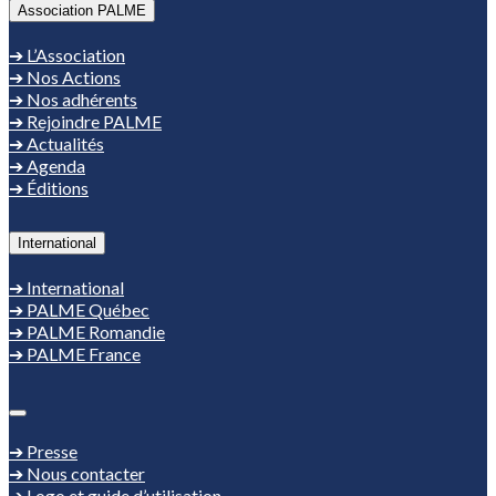
Association PALME
➔ L’Association
➔ Nos Actions
➔ Nos adhérents
➔ Rejoindre PALME
➔ Actualités
➔ Agenda
➔ Éditions
International
➔ International
➔ PALME Québec
➔ PALME Romandie
➔ PALME France
➔ Presse
➔ Nous contacter
➔ Logo et guide d’utilisation