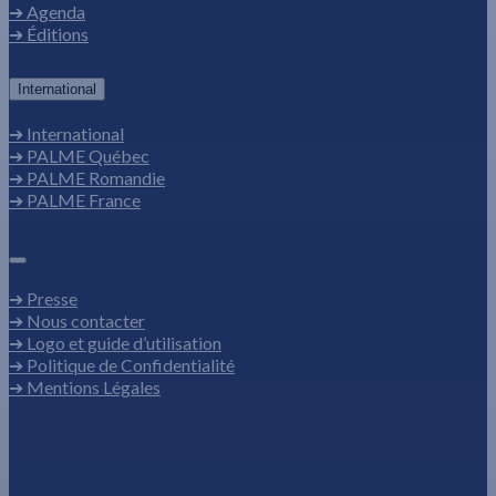
➔ Agenda
➔ Éditions
International
➔ International
➔ PALME Québec
➔ PALME Romandie
➔ PALME France
➔ Presse
➔ Nous contacter
➔ Logo et guide d’utilisation
➔ Politique de Confidentialité
➔ Mentions Légales