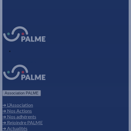
-
Espace Adhérent
Association PALME
➔ L’Association
➔ Nos Actions
➔ Nos adhérents
➔ Rejoindre PALME
➔ Actualités