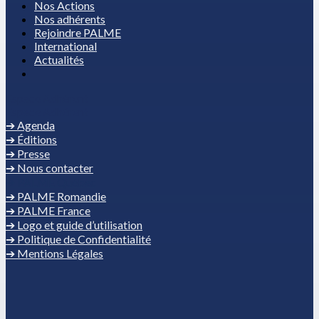
Nos Actions
Nos adhérents
Rejoindre PALME
International
Actualités
Espace Adhérent
Espace Adhérent
➔ Agenda
➔ Éditions
➔ Presse
➔ Nous contacter
➔ PALME Québec
➔ PALME Romandie
➔ PALME France
➔ Logo et guide d’utilisation
➔ Politique de Confidentialité
➔ Mentions Légales